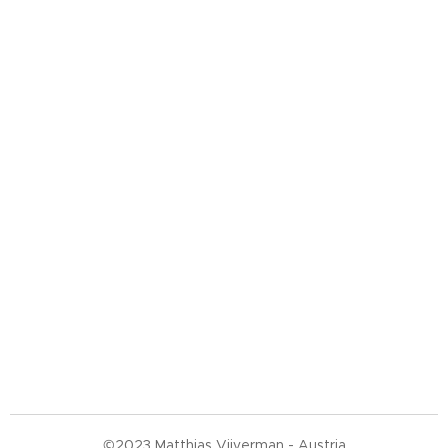
©2023 Matthias Vijverman - Austria